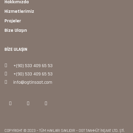
Hakkımızda
Hizmetlerimiz
Projeler
Bize Ulaşın
BIZE ULAŞIN
+(90) 533 409 65 53
+(90) 533 409 65 53
info@ogtinsaat.com
COPYRIGHT © 2023 – TÜM HAKLARI SAKLIDIR – OGT TAAHHÜT İNŞAAT LTD. ŞTİ.